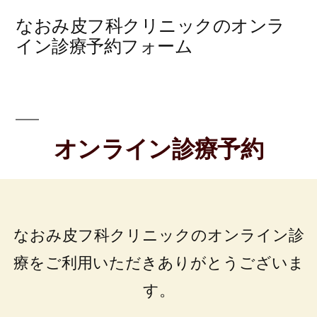
コ
なおみ皮フ科クリニックのオンラ
ン
イン診療予約フォーム
テ
ン
ツ
オンライン診療予約
へ
ス
キ
ッ
なおみ皮フ科クリニックのオンライン診
プ
療をご利用いただきありがとうございま
す。